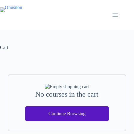
Skip
to
content
Cart
No courses in the cart
Continue Browsing