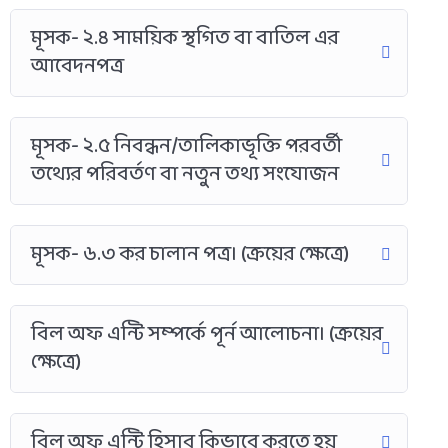
মূসক- ২.৪ সাময়িক স্থগিত বা বাতিল এর
আবেদনপত্র
মূসক- ২.৫ নিবন্ধন/তালিকাভূক্তি পরবর্তী
তথ্যের পরিবর্তণ বা নতুন তথ্য সংযোজন
মূসক- ৬.৩ কর চালান পত্র। (ক্রয়ের ক্ষেত্রে)
বিল অফ এন্টি সম্পর্কে পূর্ন আলোচনা। (ক্রয়ের
ক্ষেত্রে)
বিল অফ এন্টি হিসাব কিভাবে করতে হয়