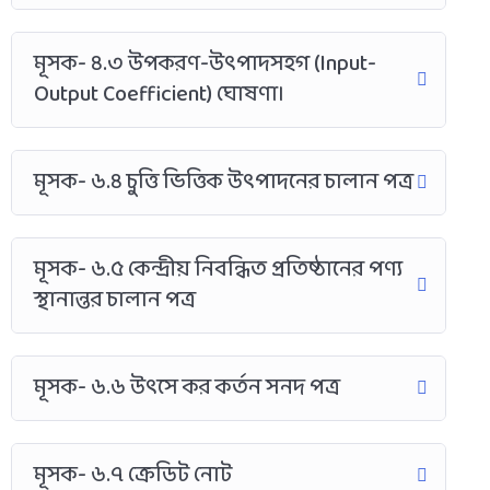
মূসক- ৪.৩ উপকরণ-উৎপাদসহগ (Input-
Output Coefficient) ঘোষণা।
মূসক- ৬.৪ চুত্তি ভিত্তিক উৎপাদনের চালান পত্র
মূসক- ৬.৫ কেন্দ্রীয় নিবন্ধিত প্রতিষ্ঠানের পণ্য
স্থানান্তর চালান পত্র
মূসক- ৬.৬ উৎসে কর কর্তন সনদ পত্র
মূসক- ৬.৭ ক্রেডিট নোট