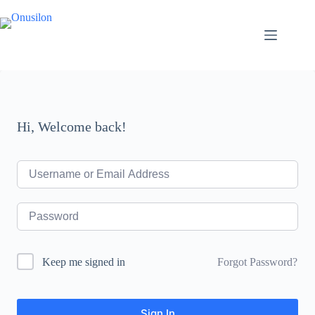
Skip
to
content
Hi, Welcome back!
Forgot Password?
Keep me signed in
Sign In