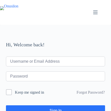
Skip
to
content
Hi, Welcome back!
Forgot Password?
Keep me signed in
Sign In