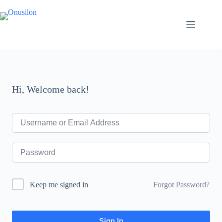
Skip
to
content
Hi, Welcome back!
Forgot Password?
Keep me signed in
Sign In