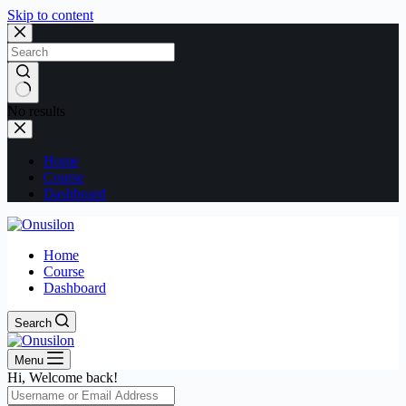
Skip to content
No results
Home
Course
Dashboard
Home
Course
Dashboard
Search
Menu
Hi, Welcome back!