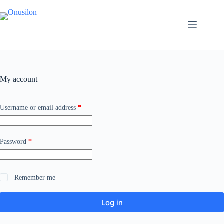
Skip
to
content
My account
Required
Username or email address
*
Required
Password
*
Remember me
Log in